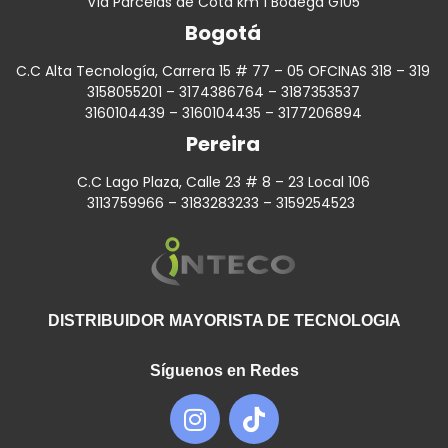
Vía Parcelas de Cota km 1 Bodega G105
Bogotá
C.C Alta Tecnología, Carrera 15 # 77 – 05 OFCINAS 318 – 319
3158055201 – 3174386764 – 3187353537
3160104439 – 3160104435 – 3177206894
Pereira
C.C Lago Plaza, Calle 23 # 8 – 23 Local 106
3113759966 – 3183283233 – 3159254523
DISTRIBUIDOR MAYORISTA DE TECNOLOGIA
Síguenos en Redes