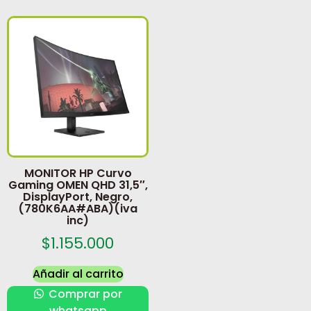
MONITOR HP Curvo
Gaming OMEN QHD 31,5″,
DisplayPort, Negro,
(780K6AA#ABA)(iva
inc)
$
1.155.000
Añadir al carrito
Comprar por
whatsapp