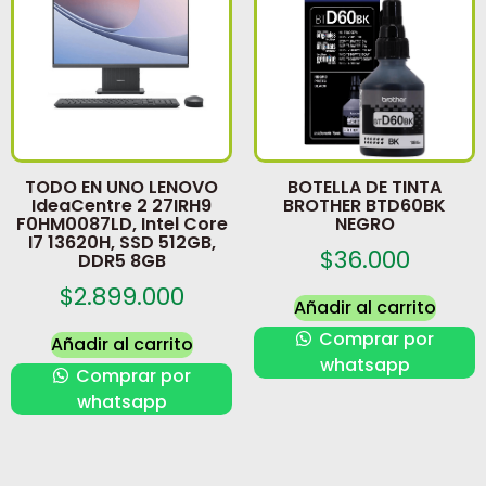
TODO EN UNO LENOVO
BOTELLA DE TINTA
IdeaCentre 2 27IRH9
BROTHER BTD60BK
F0HM0087LD, Intel Core
NEGRO
I7 13620H, SSD 512GB,
$
36.000
DDR5 8GB
$
2.899.000
Añadir al carrito
Comprar por
Añadir al carrito
whatsapp
Comprar por
whatsapp