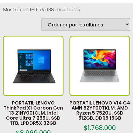
Mostrando 1–15 de 138 resultados
PORTATIL LENOVO
PORTATIL LENOVO V14 G4
ThinkPad X1 Carbon Gen
AMN 82YT00TKLM, AMD
13 21NY001CLM, Intel
Ryzen 5 7520U, SSD
Core Ultra 7 255U, SSD
512GB, DDR5 16GB
1TB, LPDDR5X 32GB
$
1.768.000
$
8.969.000