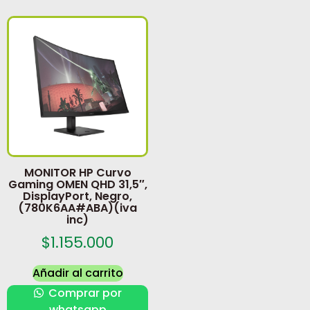
MONITOR HP Curvo
Gaming OMEN QHD 31,5″,
DisplayPort, Negro,
(780K6AA#ABA)(iva
inc)
$
1.155.000
Añadir al carrito
Comprar por
whatsapp