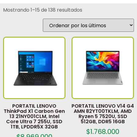
Mostrando 1–15 de 138 resultados
PORTATIL LENOVO
PORTATIL LENOVO V14 G4
ThinkPad X1 Carbon Gen
AMN 82YT00TKLM, AMD
13 21NY001CLM, Intel
Ryzen 5 7520U, SSD
Core Ultra 7 255U, SSD
512GB, DDR5 16GB
1TB, LPDDR5X 32GB
$
1.768.000
$
8.969.000