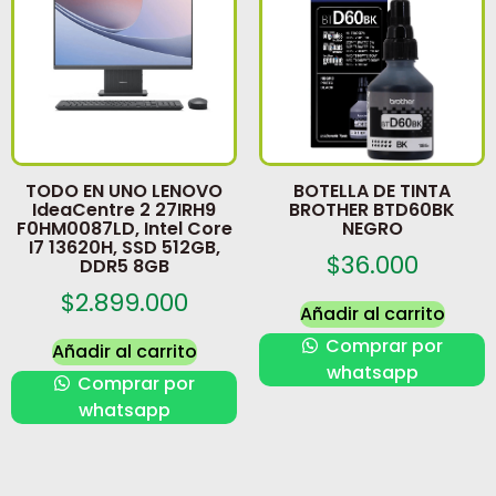
TODO EN UNO LENOVO
BOTELLA DE TINTA
IdeaCentre 2 27IRH9
BROTHER BTD60BK
F0HM0087LD, Intel Core
NEGRO
I7 13620H, SSD 512GB,
$
36.000
DDR5 8GB
$
2.899.000
Añadir al carrito
Comprar por
Añadir al carrito
whatsapp
Comprar por
whatsapp