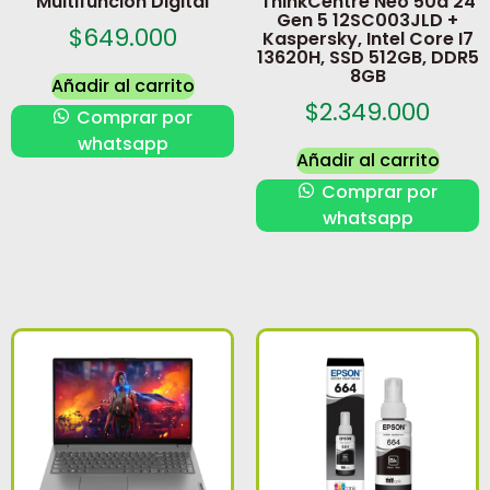
Multifuncion Digital
ThinkCentre Neo 50a 24
Gen 5 12SC003JLD +
$
649.000
Kaspersky, Intel Core I7
13620H, SSD 512GB, DDR5
8GB
Añadir al carrito
$
2.349.000
Comprar por
whatsapp
Añadir al carrito
Comprar por
whatsapp