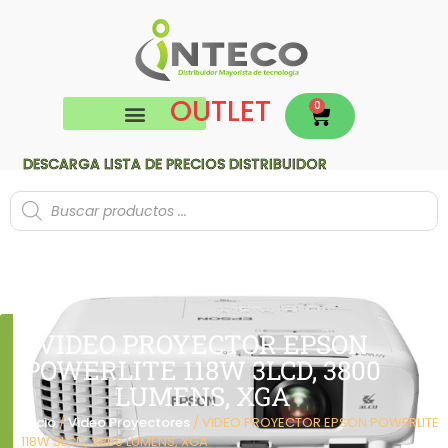
OUTLET
0
DESCARGA LISTA DE PRECIOS DISTRIBUIDOR
VIDEO PROYECTOR EPSON
POWERLITE 118W 3LCD, 3800
LUMENS, XGA
Inicio
/
Video Proyectores
/ VIDEO PROYECTOR EPSON POWERLITE
118W 3LCD, 3800 LUMENS, XGA