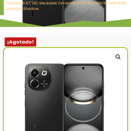
Pantalla 6.67″ HD, Mediatek Dimensity 6300 5G, 256GB, RAM 8GB,
Midnight Shadow
¡Agotado!