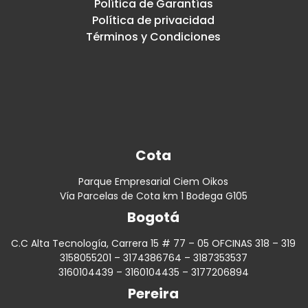
Política de Garantías
Política de privacidad
Términos y Condiciones
Cota
Parque Empresarial Ciem Oikos
Vía Parcelas de Cota km 1 Bodega G105
Bogotá
C.C Alta Tecnología, Carrera 15 # 77 – 05 OFCINAS 318 – 319
3158055201 – 3174386764 – 3187353537
3160104439 – 3160104435 – 3177206894
Pereira