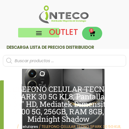
OUTLET
0
DESCARGA LISTA DE PRECIOS DISTRIBUIDOR
TELEFONO CELULAR TECNO
SPARK 30 5G KL8, Pantalla
6.67″ HD, Mediatek Dimensity
6300 5G, 256GB, RAM 8GB,
Midnight Shadow
Inicio
/
Celulares
/ TELEFONO CELULAR TECNO SPARK 30 5G KL8,