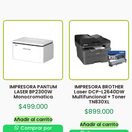
IMPRESORA PANTUM
IMPRESORA BROTHER
LASER BP2300W
Laser DCP-L2640DW
Monocromatica
Multifuncional + Toner
TN830XL
$
499.000
$
899.000
Añadir al carrito
Añadir al carrito
Comprar por